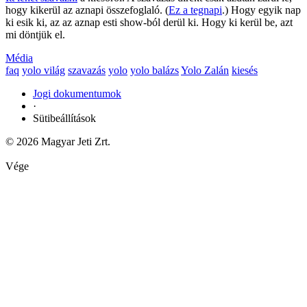
hogy kikerül az aznapi összefoglaló. (
Ez a tegnapi
.) Hogy egyik nap
ki esik ki, az az aznap esti show-ból derül ki. Hogy ki kerül be, azt
mi döntjük el.
Média
faq
yolo világ
szavazás
yolo
yolo balázs
Yolo Zalán
kiesés
Jogi dokumentumok
·
Sütibeállítások
© 2026 Magyar Jeti Zrt.
Vége