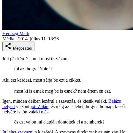
Herczeg Márk
Média
·
2014. július 11. 18:26
Megosztás
Jött pár kérdés, amit most tisztázunk.
mi az, hogy "Yolo"?
Aki ezt kérdezi, most zárja be ezt a cikket.
most ki is esnek meg be is esnek? nem értem én ezt.
Igen, minden délben lezárul a szavazás, és kiesik valaki.
Balázs
helyett
viszont
jött Zalán
, és még az is lehet, hogy a holnapi kieső
helyére is jön valaki más.
és ezt vajon mi alapján döntötték el a zemberek?
Itt lehet szavazni
a kiesőről. A szavazás direkt csak azután zárul le,