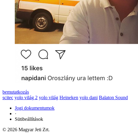
bemutatkozás
scitec
yolo világ 2
yolo világ
Heineken
yolo dani
Balaton Sound
Jogi dokumentumok
·
Sütibeállítások
© 2026 Magyar Jeti Zrt.