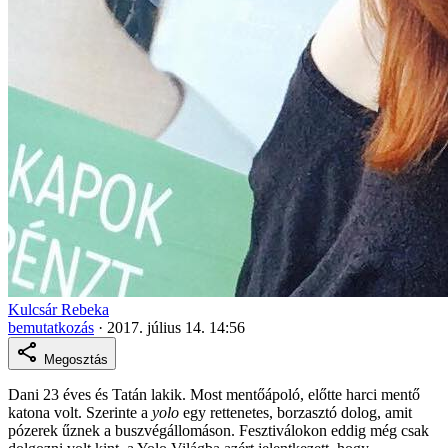
Kulcsár Rebeka
bemutatkozás
·
2017. július 14. 14:56
Megosztás
Dani 23 éves és Tatán lakik. Most mentőápoló, előtte harci mentő
katona volt. Szerinte a
yolo
egy rettenetes, borzasztó dolog, amit
pózerek űznek a buszvégállomáson. Fesztiválokon eddig még csak