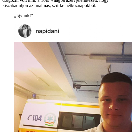
dolgozni volt kint, a Yolo Világba azért jelentkezett, hogy
kiszabaduljon az unalmas, szürke hétköznapokból.
„Igyunk!”