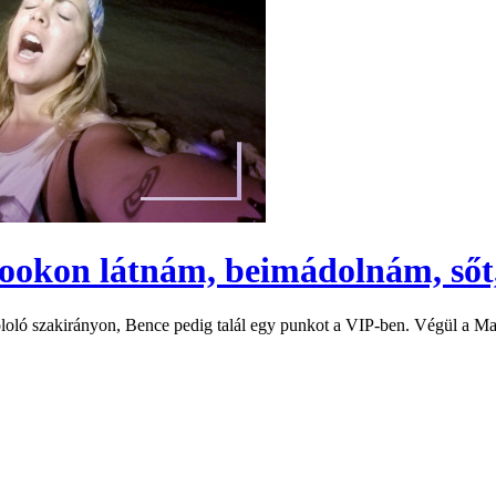
ebookon látnám, beimádolnám, ső
sololó szakirányon, Bence pedig talál egy punkot a VIP-ben. Végül a M