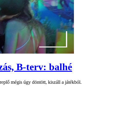
ozás, B-terv: balhé
eplő mégis úgy döntött, kiszáll a játékból.