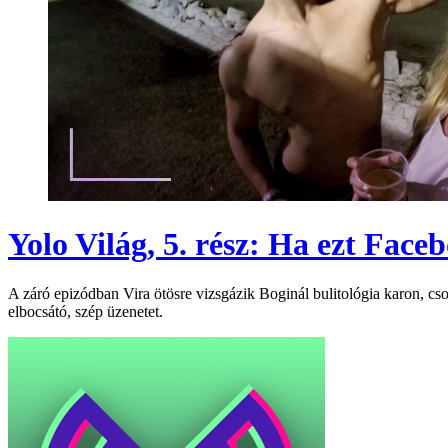
Yolo Világ, 5. rész: Ha ezt Fac
A záró epizódban Vira ötösre vizsgázik Boginál bulitológia karon, c
elbocsátó, szép üzenetet.