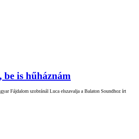
t, be is hűháznám
agyar Fájdalom szobránál Luca elszavalja a Balaton Soundhoz írt