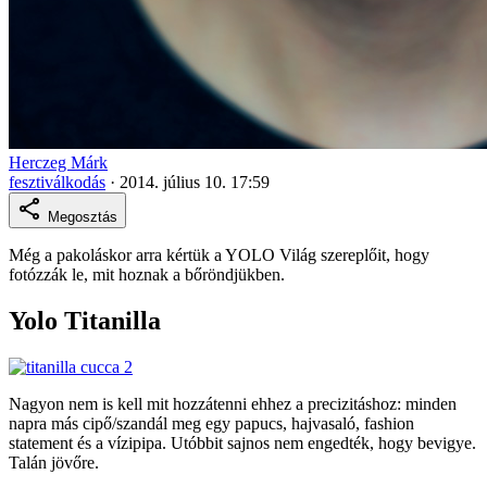
Herczeg Márk
fesztiválkodás
·
2014. július 10. 17:59
Megosztás
Még a pakoláskor arra kértük a YOLO Világ szereplőit, hogy
fotózzák le, mit hoznak a bőröndjükben.
Yolo Titanilla
Nagyon nem is kell mit hozzátenni ehhez a precizitáshoz: minden
napra más cipő/szandál meg egy papucs, hajvasaló, fashion
statement és a vízipipa. Utóbbit sajnos nem engedték, hogy bevigye.
Talán jövőre.