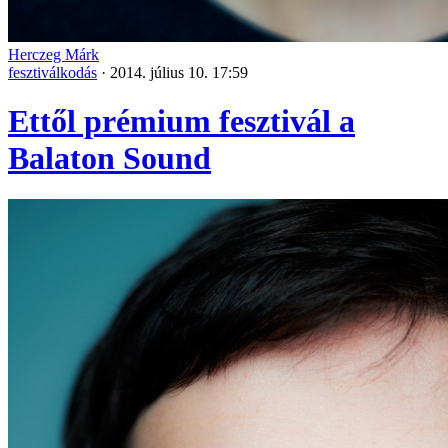
Herczeg Márk
fesztiválkodás
·
2014. július 10. 17:59
Ettől prémium fesztivál a
Balaton Sound