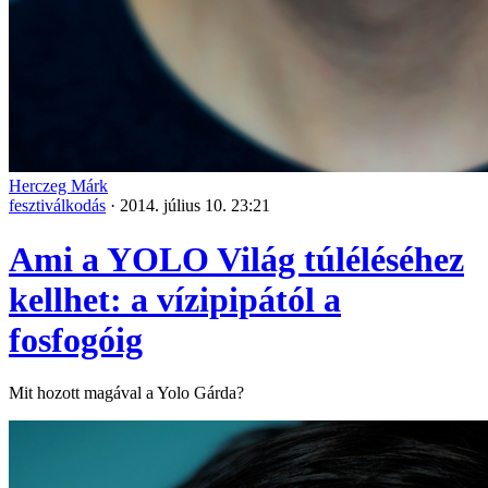
Herczeg Márk
fesztiválkodás
·
2014. július 10. 23:21
Ami a YOLO Világ túléléséhez
kellhet: a vízipipától a
fosfogóig
Mit hozott magával a Yolo Gárda?