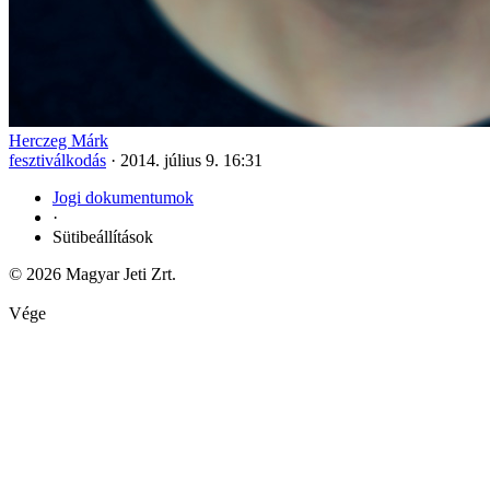
Herczeg Márk
fesztiválkodás
·
2014. július 9. 16:31
Jogi dokumentumok
·
Sütibeállítások
© 2026 Magyar Jeti Zrt.
Vége