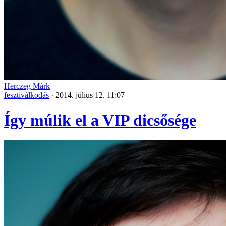
Herczeg Márk
fesztiválkodás
·
2014. július 12. 11:07
Így múlik el a VIP dicsősége