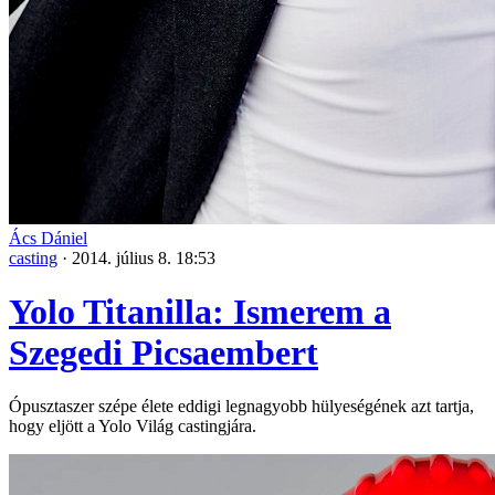
Ács Dániel
casting
·
2014. július 8. 18:53
Yolo Titanilla: Ismerem a
Szegedi Picsaembert
Ópusztaszer szépe élete eddigi legnagyobb hülyeségének azt tartja,
hogy eljött a Yolo Világ castingjára.