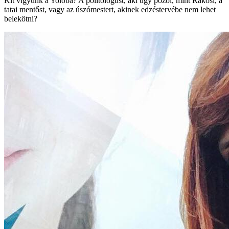
Kit vigyünk a Yolóba? A politológust, aki úgy pózol, mint Rákosi, a
tatai mentőst, vagy az úszómestert, akinek edzéstervébe nem lehet
belekötni?