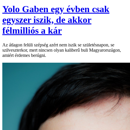
Yolo Gaben egy évben csak
egyszer iszik, de akkor
félmilliós a kár
Az átlagon felüli szépség azért nem iszik se születésnapon, se
szilveszterkor, mert nincsen olyan kaliberű buli Magyarországon,
amiért érdemes berúgni.