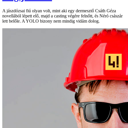
A jászdózsai fiú olyan volt, mint aki egy dermesztő Csáth Géza
novellából lépett elő, majd a casting végére felnőtt, és Néró császár
lett belőle. A YOLO bizony nem mindig vidám dolog.