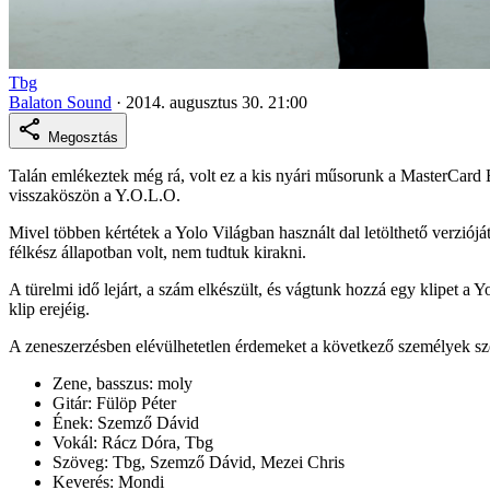
Tbg
Balaton Sound
·
2014. augusztus 30. 21:00
Megosztás
Talán emlékeztek még rá, volt ez a kis nyári műsorunk a MasterCard B
visszaköszön a Y.O.L.O.
Mivel többen kértétek a Yolo Világban használt dal letölthető verziójá
félkész állapotban volt, nem tudtuk kirakni.
A türelmi idő lejárt, a szám elkészült, és vágtunk hozzá egy klipet a 
klip erejéig.
A zeneszerzésben elévülhetetlen érdemeket a következő személyek sz
Zene, basszus: moly
Gitár: Fülöp Péter
Ének: Szemző Dávid
Vokál: Rácz Dóra, Tbg
Szöveg: Tbg, Szemző Dávid, Mezei Chris
Keverés: Mondi