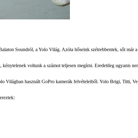
alaton Soundról, a Yolo Világ. Azóta hőseink szétrebbentek, sőt már a
t, kénytelenek voltunk a számot teljesen megírni. Eredetileg ugyanis nem
Yolo Világban használt GoPro kamerák felvételeiből. Yolo Brigi, Titti, V
ereztek: