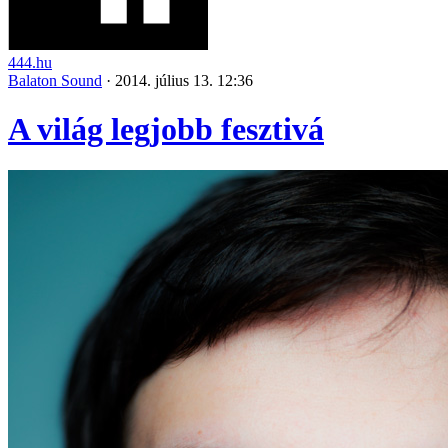
444.hu
Balaton Sound
·
2014. július 13. 12:36
A világ legjobb fesztivá